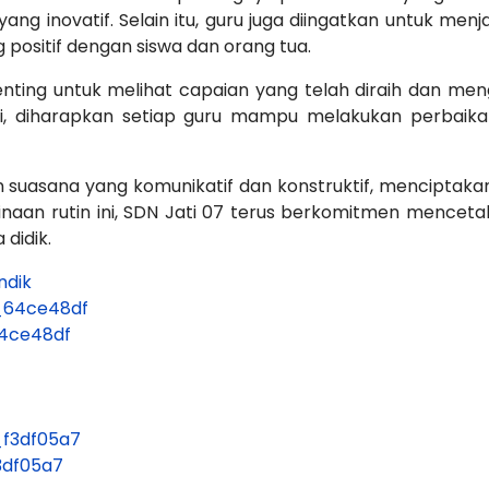
ang inovatif. Selain itu, guru juga diingatkan untuk men
positif dengan siswa dan orang tua.
enting untuk melihat capaian yang telah diraih dan men
 ini, diharapkan setiap guru mampu melakukan perbaik
suasana yang komunikatif dan konstruktif, menciptaka
an rutin ini, SDN Jati 07 terus berkomitmen mencetak
didik.
ndik
64ce48df
3df05a7