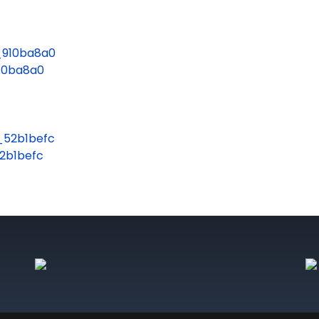
910ba8a0
52b1befc