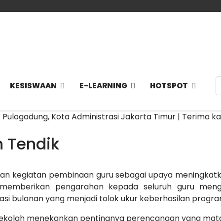
C
KESISWAAN
E-LEARNING
HOTSPOT
. Pulogadung, Kota Administrasi Jakarta Timur | Terima 
 Tendik
an kegiatan pembinaan guru sebagai upaya meningkatkan
 memberikan pengarahan kepada seluruh guru menge
uasi bulanan yang menjadi tolok ukur keberhasilan progra
 Sekolah menekankan pentingnya perencanaan yang mata