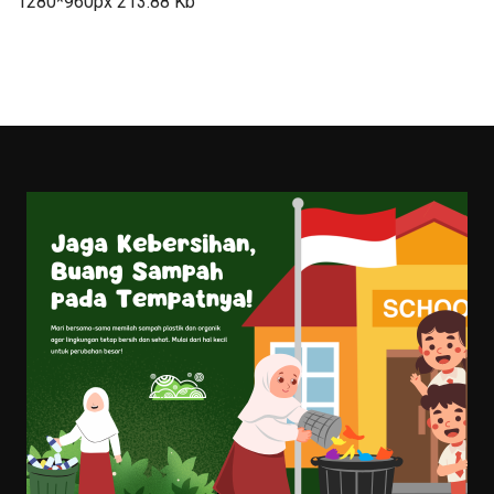
1280*960px
213.88 Kb